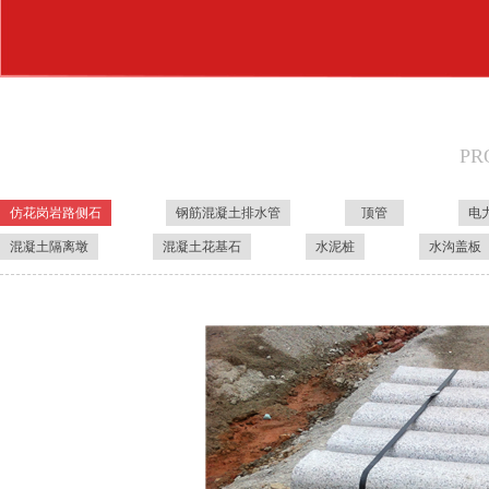
PR
仿花岗岩路侧石
钢筋混凝土排水管
顶管
电
混凝土隔离墩
混凝土花基石
水泥桩
水沟盖板